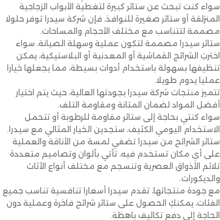
سواء كنت تبحث عن ستائر كبيرة لتغطية الأبواب الزجاجية
المنزلقة أو ستائر صغيرة للنوافذ، فإن شركة سيدرا توفر حلولا
مصممة لتتناسب مع مختلف الأحجام والمساحات.
ستائر سيدرا مصممة لتكون عملية وسهلة الصيانة، سواء
اخترتِ الشرائح القماشية أو المعدنية أو البلاستيكية، يمكن
تنظيفها بسهولة باستخدام أدوات بسيطة، مما يجعلها خيارا
عمليا يدوم طويلا.
تتميز منتجات شركة سيدرا بجودتها العالية، حيث يتم اختيار
أفضل المواد لضمان المتانة ومقاومة التلف.
سواء كنتي بحاجة إلى ستائر مقاومة للرطوبة أو تتحمل
الاستخدام اليومي الكثيف، ستجدين الخيار المثالي مع سيدرا.
ستائر الشرائح من سيدرا تضفي لمسة من الأناقة والعملية
على أي مكان تستخدم فيه، تأتي بألوان وتصاميم متعددة
تلائم الأذواق العصرية وتنسجم مع مختلف أنواع الأثاث
والديكورات.
مع جودة منتجاتها، تقدم سيدرا أسعارا تنافسية تناسب جميع
الفئات، يمكنكِ الحصول على ستائر شرائح فاخرة وعملية دون
الحاجة إلى دفع تكاليف باهظة.