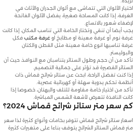
تريده.
اختيار الألوان التي تتماشى مع ألوان الجدران والأثاث في
الغرفة، إذا كانت المساحة صغيرة، يفضل الألوان الفاتحة
لإضفاء شعور بالاتساع.
يجب أيضا أن تنقي وتختار الخامة التي تناسب المكان، إذا كانت
غرفة نوم أو غرفة معينة او مطابخ او
غرفة مكتب
فكل
غرفة تناسبها انوع خامة معينة مثل القطن والكتان
والبوليستر.
تأكد من أن حجم وطول الستائر يتناسبان مع النوافذ، حيث أن
الستائر القصيرة قد تؤثر على جمالية التصميم.
إذا كنت تفضل الراحة، ابحث عن ستائر شرائح قماش ذات
أنظمة تحكم يدوية سهلة أو كهربائية عصرية.
تأكد من اختيار خامة مقاومة للتلف والبهتان، خصوصا إذا
كانت النافذة تتعرض لأشعة الشمس المباشرة.
كم سعر متر ستائر شرائح قماش 2024؟
اسعار ستائر شرائح قماش تتوفر بخامات وأنواع كثيرة لذا سعر
متر قماش الستائر الشرائح يتوقف بناءا على متغيرات كثيرة