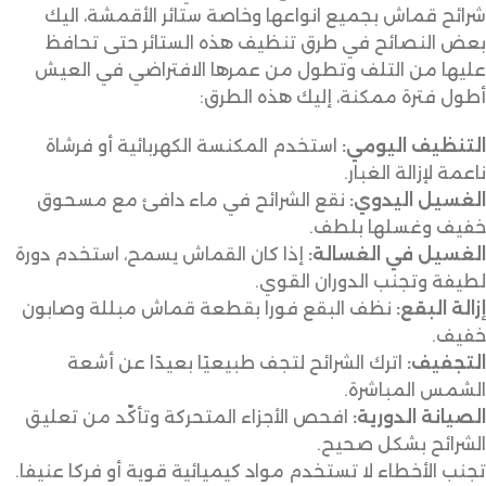
شرائح قماش بجميع انواعها وخاصة ستائر الأقمشة، اليك
بعض النصائح في طرق تنظيف هذه الستائر حتى تحافظ
عليها من التلف وتطول من عمرها الافتراضي في العيش
أطول فترة ممكنة، إليك هذه الطرق:
التنظيف اليومي:
استخدم المكنسة الكهربائية أو فرشاة
ناعمة لإزالة الغبار.
الغسيل اليدوي:
نقع الشرائح في ماء دافئ مع مسحوق
خفيف وغسلها بلطف.
الغسيل في الغسالة:
إذا كان القماش يسمح، استخدم دورة
لطيفة وتجنب الدوران القوي.
إزالة البقع:
نظف البقع فورا بقطعة قماش مبللة وصابون
خفيف.
التجفيف:
اترك الشرائح لتجف طبيعيًا بعيدًا عن أشعة
الشمس المباشرة.
الصيانة الدورية:
افحص الأجزاء المتحركة وتأكّد من تعليق
الشرائح بشكل صحيح.
تجنب الأخطاء لا تستخدم مواد كيميائية قوية أو فركا عنيفا.