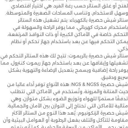
لفتح أو غلق الستائر حسب رغة الفرد، هي اختيار اقتصادي
وسهل الاستخدام، وتناسب المساحات الصغيرة والمتوسطة.
ستائر شيش حصيرة بالكهرباء: يتم تشغيل هذه الستائر
باستخدام محرك كهربائي، مما يوفر الراحة والسهولة في
التحكم، خاصة في الأماكن الكبيرة أو ذات النوافذ المرتفعة،
يمكن التحكم فيها عن بعد باستخدام جهاز تحكم أو نظام
ذكي.
ستائر شيش حصيرة بالريموت: تتيح لك هذه الستائر التحكم في
تشغيلها وإيقافها عن بعد باستخدام جهاز ريموت كنترول، مما
يوفر راحة إضافية ويسمح بتعديل الإضاءة والتهوية بشكل
سريع ودقيق.
شيش حصيرة NGS & NGSS: هذه الأنواع توفر أداء عاليا من
حيث المتانة والمرونة، وتُستخدم في الأماكن التي تتطلب
تدفقًا مستمرًا للهواء وتوزيع الضوء بشكل متوازن، وهي
مثالية للأماكن التي تحتاج إلى التوازن بين الأمان والجمالية.
شيش حصيرة الزنكونيوم: يُعد هذا النوع من الستائر الأكثر
مقاومة للتآكل والتلف بفعل الرطوبة أو العوامل البيئية وأن
متين يحمي الأماكن من السرقة والحرامية، كما أنه يتمتع