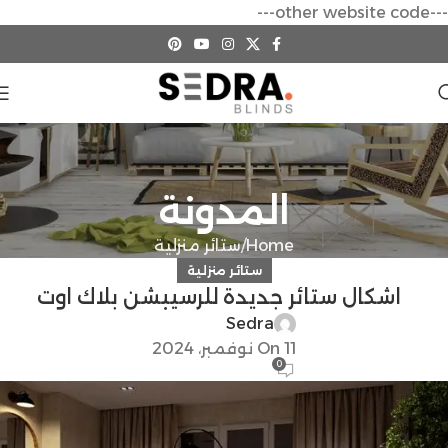
---other website code---
المدونة
Home
ستائر منزلية
ستائر منزلية
اشكال ستائر جديدة للرسيبشن بلاك اوت
Sedra
On 11 نوفمبر، 2024
0