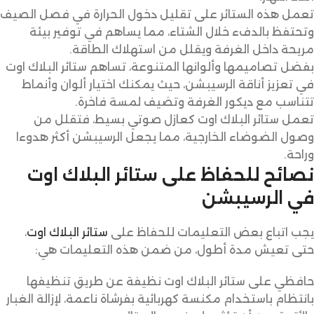
تعمل هذه الستائر على تقليل دخول الحرارة في فصل الصيف
وتحتفظ بالدفء خلال الشتاء، مما يساهم في توفير بيئة
مريحة داخل الغرفة ويقلل من استهلاك الطاقة.
بفضل تصاميمها وألوانها المتنوعة، تساهم ستائر البلاك اوت
في تعزيز أناقة الرسيبشن، حيث يمكنك اختيار ألوان وأنماط
تتناسب مع ديكور الغرفة وتضيف لمسة فاخرة.
تعمل ستائر البلاك اوت كعازل صوتي بسيط، فتقلل من
وصول الضوضاء الخارجية، مما يجعل الرسيبشن أكثر هدوءا
وراحة.
نصائح للحفاظ على ستائر البلاك اوت
في الرسيبشن
يجب اتباع بعض التعليمات للحفاظ على
ستائر البلاك اوت
،
حتى تعيش مدة أطول، من ضمن هذه التعليمات هي:
حافظي على ستائر البلاك اوت نظيفة عن طريق تنظيفها
بانتظام باستخدام مكنسة كهربائية بفرشاة ناعمة، لإزالة الغبار