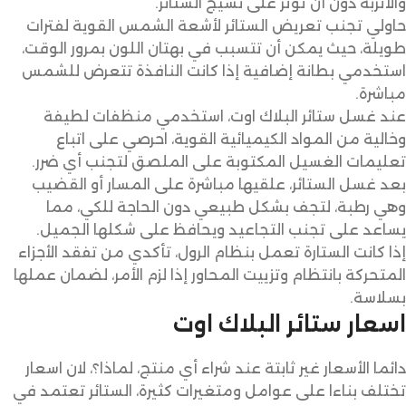
والأتربة دون أن تؤثر على نسيج الستائر.
حاولي تجنب تعريض الستائر لأشعة الشمس القوية لفترات
طويلة، حيث يمكن أن تتسبب في بهتان اللون بمرور الوقت،
استخدمي بطانة إضافية إذا كانت النافذة تتعرض للشمس
مباشرة.
عند غسل ستائر البلاك اوت، استخدمي منظفات لطيفة
وخالية من المواد الكيميائية القوية، احرصي على اتباع
تعليمات الغسيل المكتوبة على الملصق لتجنب أي ضرر.
بعد غسل الستائر، علقيها مباشرة على المسار أو القضيب
وهي رطبة، لتجف بشكل طبيعي دون الحاجة للكي، مما
يساعد على تجنب التجاعيد ويحافظ على شكلها الجميل.
إذا كانت الستارة تعمل بنظام الرول، تأكدي من تفقد الأجزاء
المتحركة بانتظام وتزييت المحاور إذا لزم الأمر، لضمان عملها
بسلاسة.
اسعار ستائر البلاك اوت
دائما الأسعار غير ثابتة عند شراء أي منتج، لماذا؟، لان اسعار
تختلف بناءا على عوامل ومتغيرات كثيرة، الستائر تعتمد في