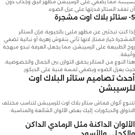
بسيطة، مما يضفي على الرسيبشن مظهر انيق وجذاب دون
أن تفقد الستائر قدرتها على عزل الضوء.
5- ستائر بلاك اوت مشجرة
إذا كنتِ تبحثين عن مظهر مليئ بالحيوية، فإن الستائر
المشجرة خيار ممتاز، لانها تأتي بنقوش زهرية أو نباتية تضفي
روح الطبيعة على الرسيبشن، مما يجعل الغرفة تبدو مبهجة
وأنيقة.
هذا النوع من الستائر يحقق التوازن بين الجمال والخصوصية،
حيث يعزل الضوء ويضفي لمسة فنية على الديكور.
أحدث تصاميم ستائر البلاك اوت
للرسيبشن
تتنوع ألوان قماش ستائر بلاك اوت للرسيبشن لتناسب مختلف
الاذواق والديكورات، إليك بعض الألوان الشائعة والمناسبة:
الألوان الداكنة مثل الرمادي الداكن
والكحلي والأسود