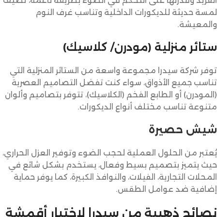
الفريد وقدرتها على التحكم في الضوء بطريقة ناعمة، تضيف
لمسة حديثة للديكورات الداخلية وتناسب غرف النوم
والمعيشة.
ستائر منزلية (مودرن/ كلاسيك)
توفر شركة سيدرا مجموعة واسعة من الستائر المنزلية التي
تناسب جميع الأذواق، سواء كنت تفضل التصاميم العصرية
(المودرن) أو الطابع الفخم (الكلاسيك)، تتوفر بتصاميم وألوان
متنوعة تناسب مختلف أنواع الديكورات.
شيش حصيرة
يُعتبر من الحلول العملية لحجب الضوء وتوفير العزل الحراري،
حيث يتميز بتصميم بسيط وفعال، يستخدم بشكل شائع في
المحلات التجارية، الفيلات، والنوافذ الكبيرة، كما يوفر حماية
إضافية ضد عوامل الطقس.
نصائح ذهبية من سيدرا لاختيار أقمشة