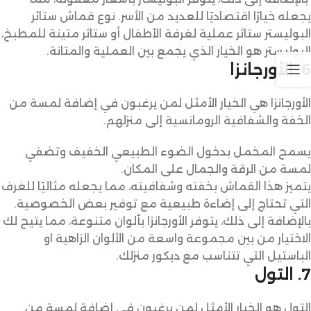
يجعله خيارًا اقتصاديًا للعديد من الأسر. نوع قماش ستائر
البوليستر ستائر عملية لغرفة الأطفال أو ستائر متينة للمطبخ،
البوليستر هو الخيار الذي يجمع بين العملية والمتانة.
6. الأورجانزا
الأورجانزا هي الخيار الأمثل لمن يرغبون في إضافة لمسة من
الخفة والشفافية الرومانسية إلى منزلهم.
يسمح المخمل بدخول الضوء الطبيعي الخفيف وتضفي
لمسة من الرقة والجمال على المكان.
يتميز هذا القماش بخفته وشفافيته، مما يجعله مثاليًا للغرف
التي تحتاج إلى إضاءة طبيعية مع توفير بعض الخصوصية.
بالإضافة إلى ذلك، يتوفر الأورجانزا بألوان متنوعة، مما يتيح لك
الاختيار من بين مجموعة واسعة من الألوان الزاهية او
الباستيل التي تتناسب مع ديكور منزلك.
7. التول
التول هو الخيار الأمثل لمن يرغبون في إضافة لمسة من