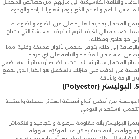
الدفء والأناقة الكلاسيكية إلى منزلهم. من خصائص المخمل
الملمس الناعم والفخم الذي يوفر شعورا بالراحة والهدوء.
يتميز المخمل بقدرته العالية على عزل الضوء والضوضاء،
مما يجعله مثالي لغرف النوم أو غرف المعيشة التي تحتاج
إلى جو هادئ ومظلم.
بالإضافة إلى ذلك، يتوفر المخمل بألوان عميقة وغنية، مما
يضفي لمسة من الفخامة والأناقة على أي غرفة.
ستائر المخمل ستائر ثقيلة تحجب الضوء أو ستائر أنيقة تضفي
لمسة من الدفء على منزلك، بالمخمل هو الخيار الذي يجمع
بين الراحة والأناقة.
5. البوليستر (Polyester)
البوليستر من أفضل أنواع أقمشة الستائر العملية والمتينة
تتحمل الاستخدام اليومي.
يتميز البوليستر بأنه مقاومة للرطوبة والتجاعيد والانكماش،
وسهولة صيانته، حيث يمكن غسله وكيّه بسهولة،
بالإضافة إلى ذلك، يتوفر البوليستر بأسعار معقولة، مما