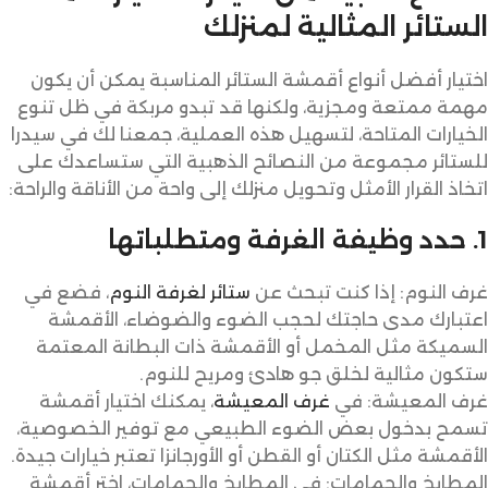
الستائر المثالية لمنزلك
اختيار أفضل أنواع أقمشة الستائر المناسبة يمكن أن يكون
مهمة ممتعة ومجزية، ولكنها قد تبدو مربكة في ظل تنوع
الخيارات المتاحة، لتسهيل هذه العملية، جمعنا لك في سيدرا
للستائر مجموعة من النصائح الذهبية التي ستساعدك على
اتخاذ القرار الأمثل وتحويل منزلك إلى واحة من الأناقة والراحة:
1. حدد وظيفة الغرفة ومتطلباتها
غرف النوم: إذا كنت تبحث عن
ستائر لغرفة النوم
، فضع في
اعتبارك مدى حاجتك لحجب الضوء والضوضاء، الأقمشة
السميكة مثل المخمل أو الأقمشة ذات البطانة المعتمة
ستكون مثالية لخلق جو هادئ ومريح للنوم.
غرف المعيشة: في
غرف المعيشة
، يمكنك اختيار أقمشة
تسمح بدخول بعض الضوء الطبيعي مع توفير الخصوصية،
الأقمشة مثل الكتان أو القطن أو الأورجانزا تعتبر خيارات جيدة.
المطابخ والحمامات: في المطابخ والحمامات، اختر أقمشة