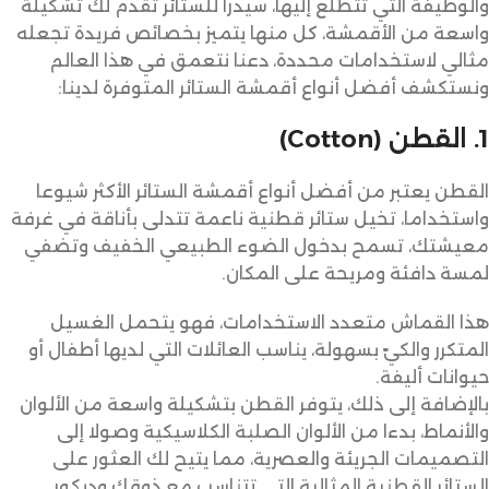
والوظيفة التي تتطلع إليها، سيدرا للستائر تقدم لك تشكيلة
واسعة من الأقمشة، كل منها يتميز بخصائص فريدة تجعله
مثالي لاستخدامات محددة، دعنا نتعمق في هذا العالم
ونستكشف أفضل أنواع أقمشة الستائر المتوفرة لدينا:
1. القطن (Cotton)
القطن يعتبر من أفضل أنواع أقمشة الستائر الأكثر شيوعا
واستخداما، تخيل ستائر قطنية ناعمة تتدلى بأناقة في غرفة
معيشتك، تسمح بدخول الضوء الطبيعي الخفيف وتضفي
لمسة دافئة ومريحة على المكان.
هذا القماش متعدد الاستخدامات، فهو يتحمل الغسيل
المتكرر والكيّ بسهولة، يناسب العائلات التي لديها أطفال أو
حيوانات أليفة.
بالإضافة إلى ذلك، يتوفر القطن بتشكيلة واسعة من الألوان
والأنماط، بدءا من الألوان الصلبة الكلاسيكية وصولا إلى
التصميمات الجريئة والعصرية، مما يتيح لك العثور على
الستائر القطنية المثالية التي تتناسب مع ذوقك وديكور