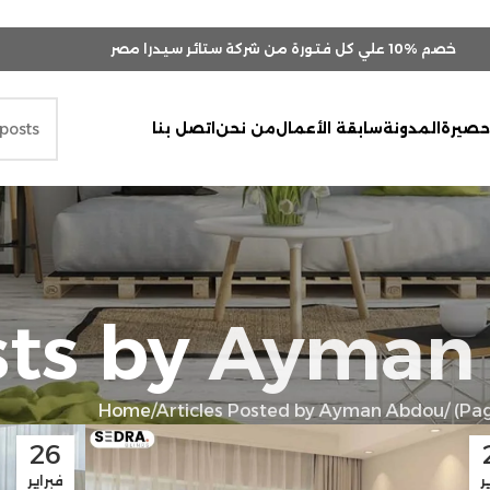
خصم
10% علي كل فتورة من شركة ستائر سيدرا مصر
صيرة
المدونة
سابقة الأعمال
من نحن
اتصل بنا
sts by
Ayman
Home
Articles Posted by Ayman Abdou
(Pag
26
ر
فبراير