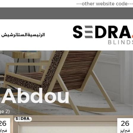
---other website code---
الرئيسية
الستائر
شيش ح
 Abdou
e 2)
26
26
فبراير
فبراي